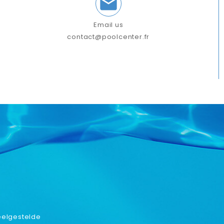

Email us
contact@poolcenter.fr
eelgestelde