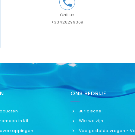

Call us
+33428299369
EN
ONS BEDRIJF
oducten
Juridische
mpen in Kit
Wie we zijn
verkappingen
Veelgestelde vragen - V