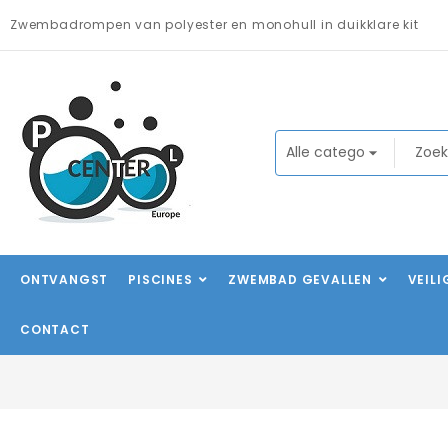
Zwembadrompen van polyester en monohull in duikklare kit
ONTVANGST
PISCINES
ZWEMBAD GEVALLEN
VEIL
CONTACT