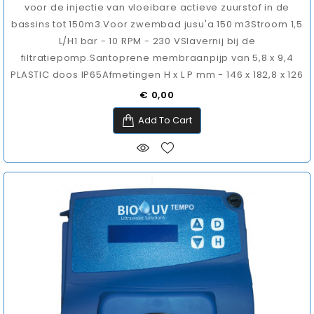
voor de injectie van vloeibare actieve zuurstof in de
bassins tot 150m3.Voor zwembad jusu'a 150 m3Stroom 1,5
L/H1 bar - 10 RPM - 230 VSlavernij bij de
filtratiepomp.Santoprene membraanpijp van 5,8 x 9,4
PLASTIC doos IP65Afmetingen H x L P mm - 146 x 182,8 x 126
Prijs
€ 0,00
Add To Cart