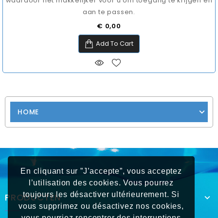
waardoor het makkelijker voor u om toegang te krijgen en
aan te passen.
Prijs
€ 0,00
Add To Cart
HOME
En cliquant sur ”J’accepte”, vous acceptez
l’utilisation des cookies. Vous pourrez
toujours les désactiver ultérieurement. Si
PRODUCTEN
vous supprimez ou désactivez nos cookies,
vous pourriez rencontrer des interruptions