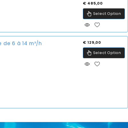
Prijs
€ 485,00
Select Option
Prijs
€ 129,00
e de 6 à 14 m³/h
Select Option