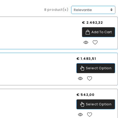
8 product(s)
Prijs
€ 2.462,32
Add To Cart
Prijs
€ 1.483,51
Select Option
Prijs
€ 542,00
Select Option