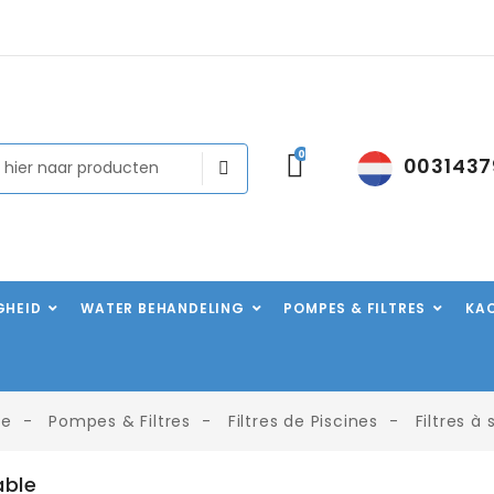
0
0031437
IGHEID
WATER BEHANDELING
POMPES & FILTRES
KA
e
Pompes & Filtres
Filtres de Piscines
Filtres à 
able