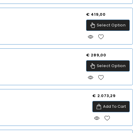
Prijs
€ 419,00
Select Option
Prijs
€ 289,00
Select Option
Prijs
€ 2.073,29
Add To Cart