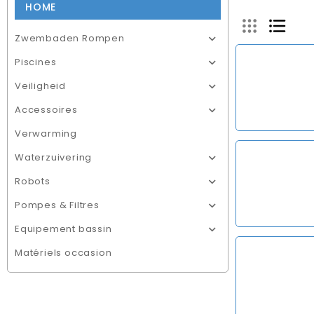
HOME
Zwembaden Rompen

Piscines

Veiligheid

Accessoires

Verwarming
Waterzuivering

Robots

Pompes & Filtres

Equipement bassin

Matériels occasion