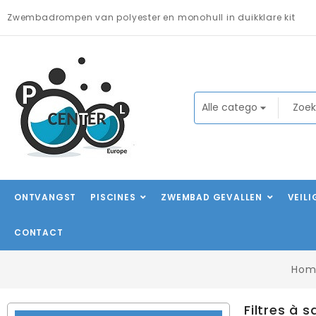
Zwembadrompen van polyester en monohull in duikklare kit
ONTVANGST
PISCINES
ZWEMBAD GEVALLEN
VEIL
CONTACT
Hom
Filtres à s