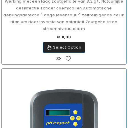
Werking met een laag zoutgehalte van 3,2 g/L Natuurlijke
desinfectie zonder chemicaliën Automatische
dekkingsdetectie "Lange levensduur" zelfreinigende cel in
titanium door inversie van polariteit Zoutgehalte en
stroomniveau alarm
Prijs
€ 0,00
Select Option