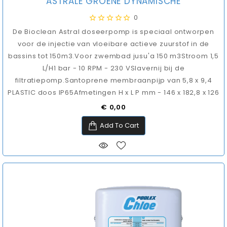
ASTRALE GROENE DYNAMISCHE
0
De Bioclean Astral doseerpomp is speciaal ontworpen
voor de injectie van vloeibare actieve zuurstof in de
bassins tot 150m3.Voor zwembad jusu'a 150 m3Stroom 1,5
L/H1 bar - 10 RPM - 230 VSlavernij bij de
filtratiepomp.Santoprene membraanpijp van 5,8 x 9,4
PLASTIC doos IP65Afmetingen H x L P mm - 146 x 182,8 x 126
Prijs
€ 0,00
Add To Cart