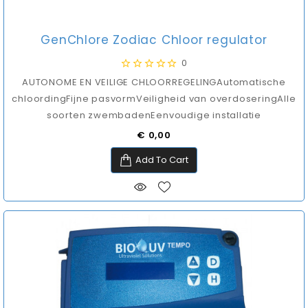
GenChlore Zodiac Chloor regulator
0
AUTONOME EN VEILIGE CHLOORREGELINGAutomatische
chloordingFijne pasvormVeiligheid van overdoseringAlle
soorten zwembadenEenvoudige installatie
Prijs
€ 0,00
Add To Cart