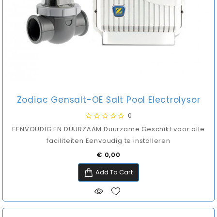
Zodiac Gensalt-OE Salt Pool Electrolysor
0
EENVOUDIG EN DUURZAAM Duurzame Geschikt voor alle
faciliteiten Eenvoudig te installeren
Prijs
€ 0,00
Add To Cart