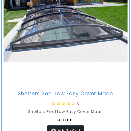
Shelters Pool Low Easy Cover Maan
0
Shelters Pool Low Easy Cover Maan
Prijs
€ 0,00
Add To Cart