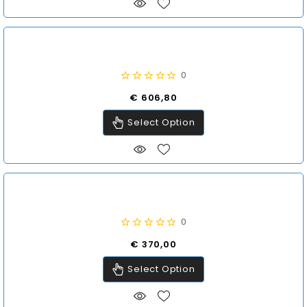
0
Prijs
€ 606,80
Select Option
0
Prijs
€ 370,00
Select Option