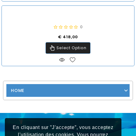
0
Prijs
€ 418,00
Select Option
HOME
En cliquant sur ”J’accepte”, vous acceptez
l’utilisation des cookies. Vous pourrez