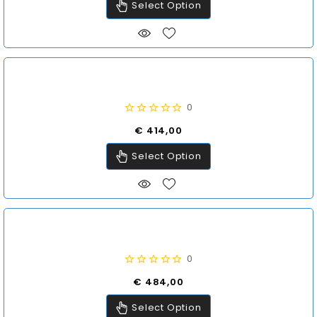
Select Option
0
Prijs
€ 414,00
Select Option
0
Prijs
€ 484,00
Select Option