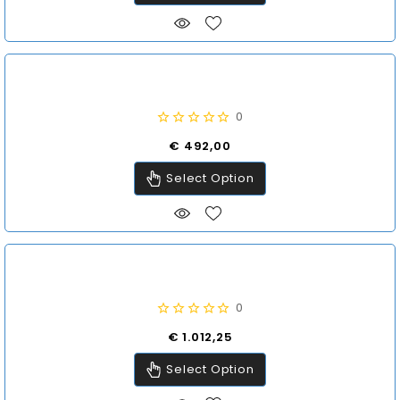
0
Prijs
€ 492,00
Select Option
0
Prijs
€ 1.012,25
Select Option