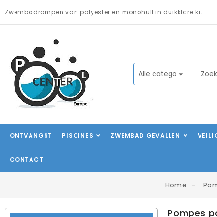
Zwembadrompen van polyester en monohull in duikklare kit
ONTVANGST
PISCINES
ZWEMBAD GEVALLEN
VEIL
CONTACT
Home
Pom
Pompes po