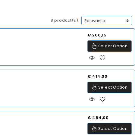
8 product(s)
Prijs
€ 200,15
Select Option
Prijs
€ 414,00
Select Option
Prijs
€ 484,00
Select Option