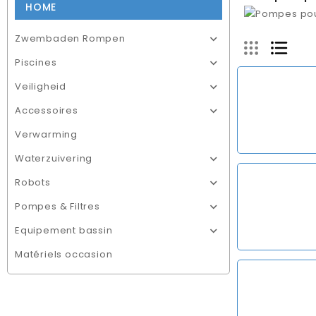
HOME
Zwembaden Rompen

Piscines

Veiligheid

Accessoires

Verwarming
Waterzuivering

Robots

Pompes & Filtres

Equipement bassin

Matériels occasion