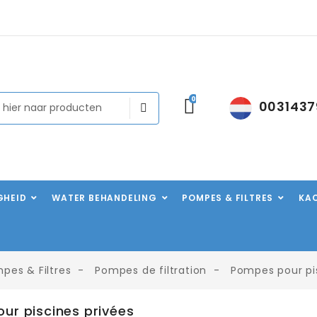
0
0031437
IGHEID
WATER BEHANDELING
POMPES & FILTRES
KA
pes & Filtres
Pompes de filtration
Pompes pour pi
ur piscines privées